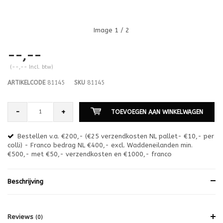
Image
1
/ 2
--,--
(--,-- Incl. btw)
ARTIKELCODE
81145
SKU
81145
-
+
TOEVOEGEN AAN WINKELWAGEN
Bestellen v.a. €200,- (€25 verzendkosten NL pallet- €10,- per
en
colli) - Franco bedrag NL €400,- excl. Waddeneilanden min.
or
€500,- met €50,- verzendkosten en €1000,- franco
€1
Beschrijving
Reviews
(0)