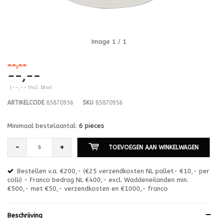
Image
1
/ 1
--,--
--,--
(--,-- Incl. btw)
ARTIKELCODE
85870956
SKU
85870956
Minimaal bestelaantal:
6 pieces
-
+
TOEVOEGEN AAN WINKELWAGEN
Bestellen v.a. €200,- (€25 verzendkosten NL pallet- €10,- per
en
colli) - Franco bedrag NL €400,- excl. Waddeneilanden min.
or
€500,- met €50,- verzendkosten en €1000,- franco
€1
Beschrijving