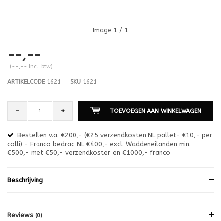
Image
1
/ 1
--,--
(--,-- Incl. btw)
ARTIKELCODE
1621
SKU
1621
-
+
TOEVOEGEN AAN WINKELWAGEN
Bestellen v.a. €200,- (€25 verzendkosten NL pallet- €10,- per
en
colli) - Franco bedrag NL €400,- excl. Waddeneilanden min.
or
€500,- met €50,- verzendkosten en €1000,- franco
€1
Beschrijving
Reviews
(0)