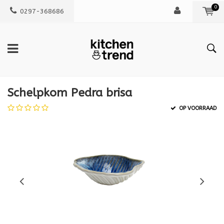
0
0297-368686
Schelpkom Pedra brisa
OP VOORRAAD