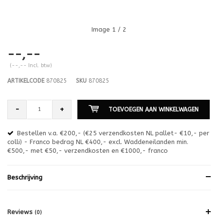
Image
1
/ 2
--,--
(--,-- Incl. btw)
ARTIKELCODE
870825
SKU
870825
-
+
TOEVOEGEN AAN WINKELWAGEN
Bestellen v.a. €200,- (€25 verzendkosten NL pallet- €10,- per
en
colli) - Franco bedrag NL €400,- excl. Waddeneilanden min.
or
€500,- met €50,- verzendkosten en €1000,- franco
€1
Beschrijving
Reviews
(0)