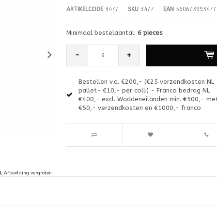
ARTIKELCODE
3477
SKU
3477
EAN
560673993477
Minimaal bestelaantal:
6 pieces
-
+
Bestellen v.a. €200,- (€25 verzendkosten NL
pallet- €10,- per colli) - Franco bedrag NL
€400,- excl. Waddeneilanden min. €500,- me
€50,- verzendkosten en €1000,- franco
Afbeelding vergroten