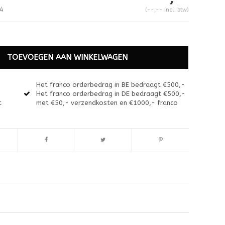
4
(--,-- Incl. btw)
TOEVOEGEN AAN WINKELWAGEN
Het franco orderbedrag in BE bedraagt €500,-
Het franco orderbedrag in DE bedraagt €500,-
t
met €50,- verzendkosten en €1000,- franco