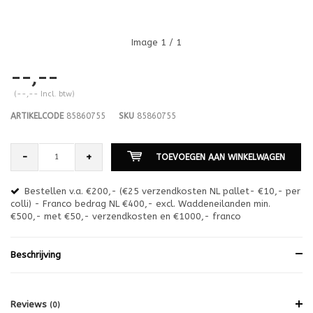
Image
1
/ 1
--,--
(--,-- Incl. btw)
ARTIKELCODE
85860755
SKU
85860755
-
+
TOEVOEGEN AAN WINKELWAGEN
Bestellen v.a. €200,- (€25 verzendkosten NL pallet- €10,- per
en
colli) - Franco bedrag NL €400,- excl. Waddeneilanden min.
or
€500,- met €50,- verzendkosten en €1000,- franco
€1
Beschrijving
Reviews
(0)