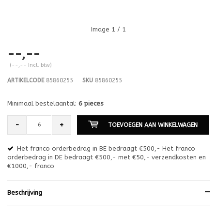
Image
1
/ 1
--,--
(--,-- Incl. btw)
ARTIKELCODE
85860255
SKU
85860255
Minimaal bestelaantal:
6 pieces
-
+
TOEVOEGEN AAN WINKELWAGEN
er
Het franco orderbedrag in BE bedraagt €500,- Het franco
orderbedrag in DE bedraagt €500,- met €50,- verzendkosten en
co
€1000,- franco
€5
Beschrijving