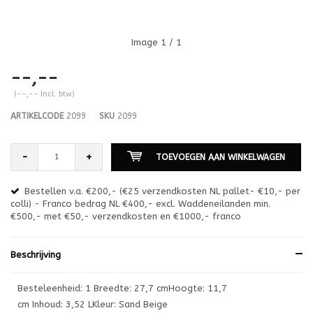
Image
1
/ 1
--,--
(--,-- Incl. btw)
ARTIKELCODE
2099
SKU
2099
-
+
TOEVOEGEN AAN WINKELWAGEN
Bestellen v.a. €200,- (€25 verzendkosten NL pallet- €10,- per
en
colli) - Franco bedrag NL €400,- excl. Waddeneilanden min.
or
€500,- met €50,- verzendkosten en €1000,- franco
€1
Beschrijving
Besteleenheid: 1 Breedte: 27,7 cmHoogte: 11,7
cm Inhoud: 3,52 LKleur: Sand Beige