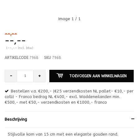
Image
1
/ 1
--,--
--,--
(--,-- Incl. btw)
ARTIKELCODE
7968
SKU
7968
-
+
TOEVOEGEN AAN WINKELWAGEN
Bestellen v.a. €200,- (€25 verzendkosten NL pallet- €10,- per
en
colli) - Franco bedrag NL €400,- excl. Waddeneilanden min.
or
€500,- met €50,- verzendkosten en €1000,- franco
€1
Beschrijving
Stijlvolle kom van 15 cm met een elegante gouden rand.