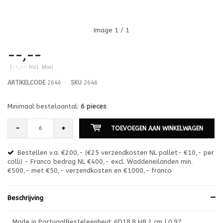
Image
1
/ 1
--,--
(--,-- Incl. btw)
ARTIKELCODE
2646
SKU
2646
Minimaal bestelaantal:
6 pieces
-
+
TOEVOEGEN AAN WINKELWAGEN
Bestellen v.a. €200,- (€25 verzendkosten NL pallet- €10,- per
en
colli) - Franco bedrag NL €400,- excl. Waddeneilanden min.
or
€500,- met €50,- verzendkosten en €1000,- franco
€1
Beschrijving
Made in PortugalBesteleenheid: 6D18.8 H8.2 cm | 0.97