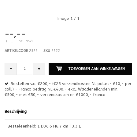
Image
1
/ 1
--,--
(--,-- Incl. btw)
ARTIKELCODE
2522
SKU
2522
-
+
TOEVOEGEN AAN WINKELWAGEN
Bestellen v.a. €200,- (€25 verzendkosten NL pallet- €10,- per
en
colli) - Franco bedrag NL €400,- excl. Waddeneilanden min.
or
€500,- met €50,- verzendkosten en €1000,- franco
€1
Beschrijving
Besteleenheid: 1 D36.6 H6.7 cm | 3.3 L