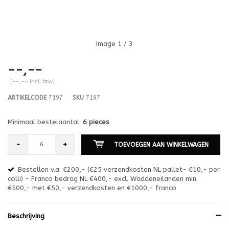
Image
1
/ 3
--,--
(--,-- Incl. btw)
ARTIKELCODE
7197
SKU
7197
Minimaal bestelaantal:
6 pieces
-
+
TOEVOEGEN AAN WINKELWAGEN
Bestellen v.a. €200,- (€25 verzendkosten NL pallet- €10,- per
en
colli) - Franco bedrag NL €400,- excl. Waddeneilanden min.
or
€500,- met €50,- verzendkosten en €1000,- franco
€1
Beschrijving