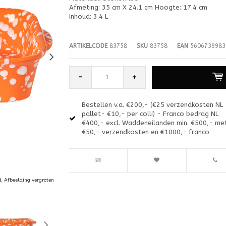
Afmeting: 35 cm X 24.1 cm Hoogte: 17.4 cm
Inhoud: 3.4 L
ARTIKELCODE
83758
SKU
83758
EAN
5606739983
-
+
Bestellen v.a. €200,- (€25 verzendkosten NL
pallet- €10,- per colli) - Franco bedrag NL
€400,- excl. Waddeneilanden min. €500,- me
€50,- verzendkosten en €1000,- franco
Afbeelding vergroten