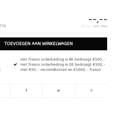
--,--
758
(--,-- Incl. btw)
TOEVOEGEN AAN WINKELWAGEN
Het franco orderbedrag in BE bedraagt €500,-
Het franco orderbedrag in DE bedraagt €500,-
t
met €50,- verzendkosten en €1000,- franco
Afbeelding vergroten