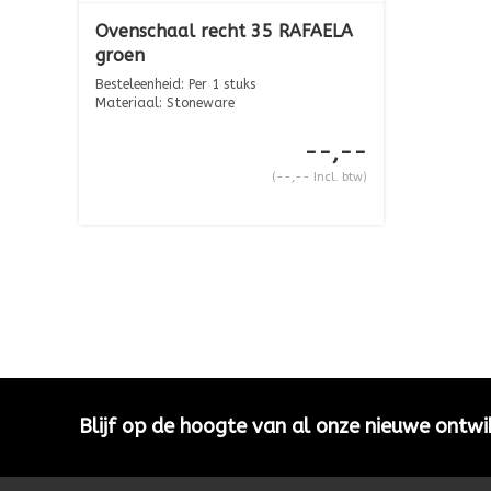
Ovenschaal recht 35 RAFAELA
groen
Besteleenheid: Per 1 stuks
Materiaal: Stoneware
Afmeting: ...
--,--
(--,-- Incl. btw)
Blijf op de hoogte van al onze nieuwe ontwi