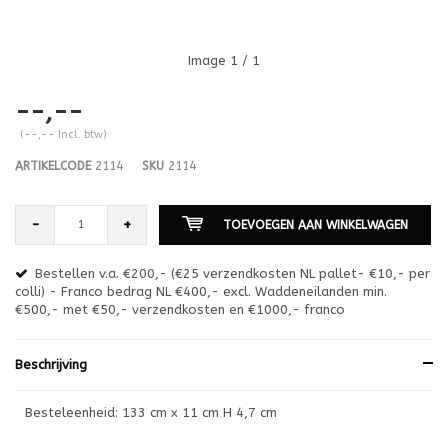
Image
1
/ 1
--,--
(--,-- Incl. btw)
ARTIKELCODE
2114
SKU
2114
-
+
TOEVOEGEN AAN WINKELWAGEN
Bestellen v.a. €200,- (€25 verzendkosten NL pallet- €10,- per
en
colli) - Franco bedrag NL €400,- excl. Waddeneilanden min.
or
€500,- met €50,- verzendkosten en €1000,- franco
€1
Beschrijving
Besteleenheid: 133 cm x 11 cm H 4,7 cm