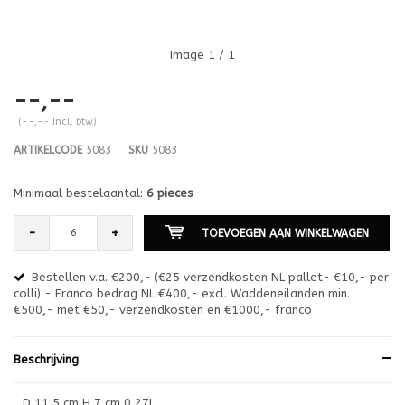
Image
1
/ 1
--,--
(--,-- Incl. btw)
ARTIKELCODE
5083
SKU
5083
Minimaal bestelaantal:
6 pieces
-
+
TOEVOEGEN AAN WINKELWAGEN
Bestellen v.a. €200,- (€25 verzendkosten NL pallet- €10,- per
en
colli) - Franco bedrag NL €400,- excl. Waddeneilanden min.
or
€500,- met €50,- verzendkosten en €1000,- franco
€1
Beschrijving
D 11,5 cm H 7 cm 0,27L