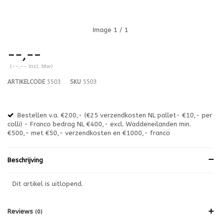
Image
1
/ 1
--,--
(--,-- Incl. btw)
ARTIKELCODE
5503
SKU
5503
Bestellen v.a. €200,- (€25 verzendkosten NL pallet- €10,- per
en
colli) - Franco bedrag NL €400,- excl. Waddeneilanden min.
or
€500,- met €50,- verzendkosten en €1000,- franco
€1
Beschrijving
Dit artikel is uitlopend.
Reviews
(0)