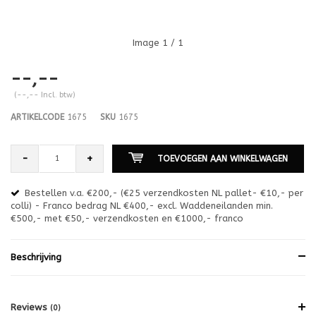
Image
1
/ 1
--,--
(--,-- Incl. btw)
ARTIKELCODE
1675
SKU
1675
-
+
TOEVOEGEN AAN WINKELWAGEN
Bestellen v.a. €200,- (€25 verzendkosten NL pallet- €10,- per
en
colli) - Franco bedrag NL €400,- excl. Waddeneilanden min.
or
€500,- met €50,- verzendkosten en €1000,- franco
€1
Beschrijving
Reviews
(0)