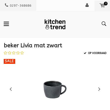
0
0297-368686
beker Livia mat zwart
OP VOORRAAD
SALE