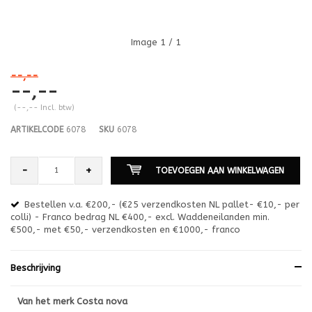
Image
1
/ 1
--,--
--,--
(--,-- Incl. btw)
ARTIKELCODE
6078
SKU
6078
-
+
TOEVOEGEN AAN WINKELWAGEN
Bestellen v.a. €200,- (€25 verzendkosten NL pallet- €10,- per
en
colli) - Franco bedrag NL €400,- excl. Waddeneilanden min.
or
€500,- met €50,- verzendkosten en €1000,- franco
€1
Beschrijving
Van het merk Costa nova