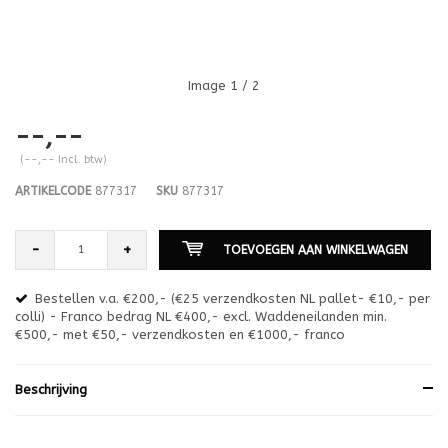
Image
1
/ 2
--,--
(--,-- Incl. btw)
ARTIKELCODE
877317
SKU
877317
-
+
TOEVOEGEN AAN WINKELWAGEN
Bestellen v.a. €200,- (€25 verzendkosten NL pallet- €10,- per
en
colli) - Franco bedrag NL €400,- excl. Waddeneilanden min.
or
€500,- met €50,- verzendkosten en €1000,- franco
€1
Beschrijving