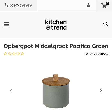
0
0297-368686
Opbergpot Middelgroot Pacifica Groen
OP VOORRAAD