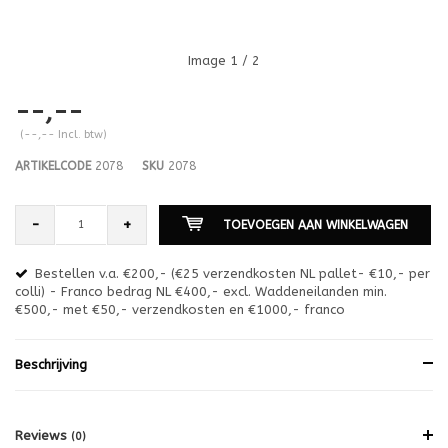
Image
1
/ 2
--,--
(--,-- Incl. btw)
ARTIKELCODE
2078
SKU
2078
-
+
TOEVOEGEN AAN WINKELWAGEN
Bestellen v.a. €200,- (€25 verzendkosten NL pallet- €10,- per
en
colli) - Franco bedrag NL €400,- excl. Waddeneilanden min.
or
€500,- met €50,- verzendkosten en €1000,- franco
€1
Beschrijving
Reviews
(0)