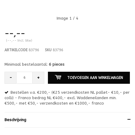
Image
1
/ 4
--,--
(--,-- Incl. btw)
ARTIKELCODE
83796
SKU
83796
Minimaal bestelaantal:
6 pieces
-
+
TOEVOEGEN AAN WINKELWAGEN
Bestellen v.a. €200,- (€25 verzendkosten NL pallet- €10,- per
en
colli) - Franco bedrag NL €400,- excl. Waddeneilanden min.
or
€500,- met €50,- verzendkosten en €1000,- franco
€1
Beschrijving