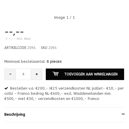
Image
1
/ 1
--,--
(--,-- Incl. btw)
ARTIKELCODE
2094
SKU
2094
Minimaal bestelaantal:
6 pieces
-
+
TOEVOEGEN AAN WINKELWAGEN
Bestellen v.a. €200,- (€25 verzendkosten NL pallet- €10,- per
en
colli) - Franco bedrag NL €400,- excl. Waddeneilanden min.
or
€500,- met €50,- verzendkosten en €1000,- franco
€1
Beschrijving