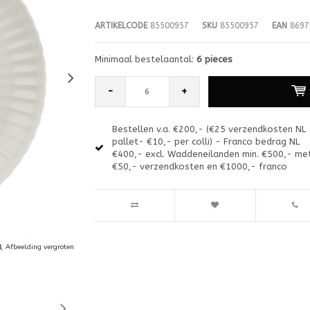
ARTIKELCODE
85500957
SKU
85500957
EAN
8697
Minimaal bestelaantal:
6 pieces
-
+
Bestellen v.a. €200,- (€25 verzendkosten NL
pallet- €10,- per colli) - Franco bedrag NL
€400,- excl. Waddeneilanden min. €500,- me
€50,- verzendkosten en €1000,- franco
Afbeelding vergroten