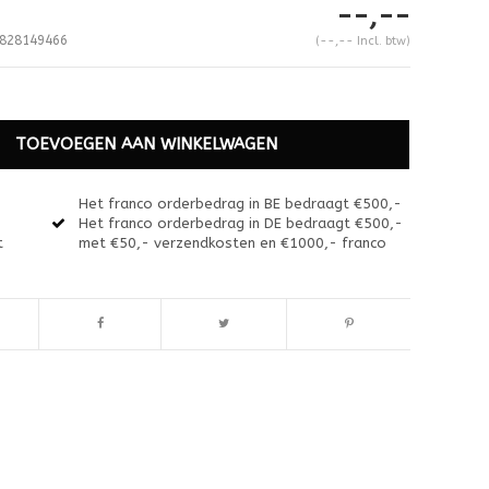
--,--
828149466
(--,-- Incl. btw)
TOEVOEGEN AAN WINKELWAGEN
Het franco orderbedrag in BE bedraagt €500,-
Het franco orderbedrag in DE bedraagt €500,-
t
met €50,- verzendkosten en €1000,- franco
Afbeelding vergroten