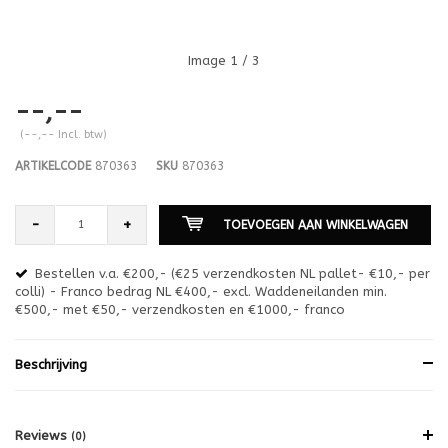
Image
1
/ 3
--,--
(--,-- Incl. btw)
ARTIKELCODE
870363
SKU
870363
-
+
TOEVOEGEN AAN WINKELWAGEN
Bestellen v.a. €200,- (€25 verzendkosten NL pallet- €10,- per
en
colli) - Franco bedrag NL €400,- excl. Waddeneilanden min.
or
€500,- met €50,- verzendkosten en €1000,- franco
€1
Beschrijving
Reviews
(0)