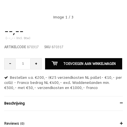
Image
1
/ 3
--,--
(--,-- Incl. btw)
ARTIKELCODE
870317
SKU
870317
-
+
TOEVOEGEN AAN WINKELWAGEN
Bestellen v.a. €200,- (€25 verzendkosten NL pallet- €10,- per
en
colli) - Franco bedrag NL €400,- excl. Waddeneilanden min.
or
€500,- met €50,- verzendkosten en €1000,- franco
€1
Beschrijving
Reviews
(0)