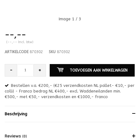
Image
1
/ 3
--,--
(--,-- Incl. btw)
ARTIKELCODE
870302
SKU
870302
-
+
TOEVOEGEN AAN WINKELWAGEN
Bestellen v.a. €200,- (€25 verzendkosten NL pallet- €10,- per
en
colli) - Franco bedrag NL €400,- excl. Waddeneilanden min.
or
€500,- met €50,- verzendkosten en €1000,- franco
€1
Beschrijving
Reviews
(0)