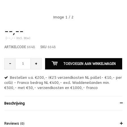
Image
1
/ 2
--,--
(--,-- Incl. btw)
ARTIKELCODE
6648
SKU
6648
-
+
TOEVOEGEN AAN WINKELWAGEN
Bestellen v.a. €200,- (€25 verzendkosten NL pallet- €10,- per
en
colli) - Franco bedrag NL €400,- excl. Waddeneilanden min.
or
€500,- met €50,- verzendkosten en €1000,- franco
€1
Beschrijving
Reviews
(0)