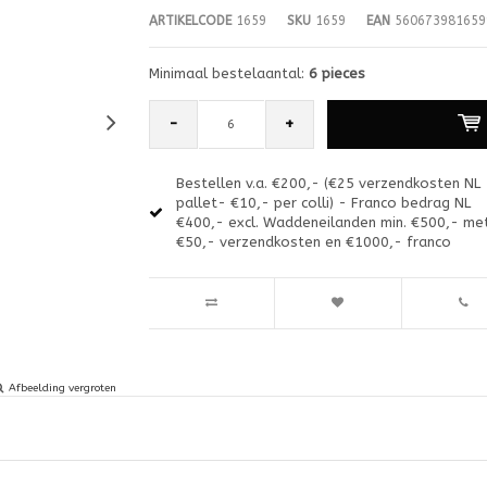
ARTIKELCODE
1659
SKU
1659
EAN
560673981659
Minimaal bestelaantal:
6 pieces
-
+
Bestellen v.a. €200,- (€25 verzendkosten NL
pallet- €10,- per colli) - Franco bedrag NL
€400,- excl. Waddeneilanden min. €500,- me
€50,- verzendkosten en €1000,- franco
Afbeelding vergroten