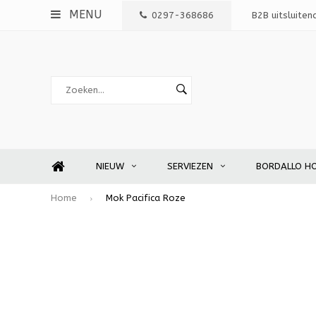
MENU
0297-368686
B2B uitsluiten
NIEUW
SERVIEZEN
BORDALLO H
Home
Mok Pacifica Roze