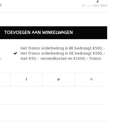
9
(--,-- Incl. btw)
TOEVOEGEN AAN WINKELWAGEN
Het franco orderbedrag in BE bedraagt €500,-
Het franco orderbedrag in DE bedraagt €500,-
t
met €50,- verzendkosten en €1000,- franco