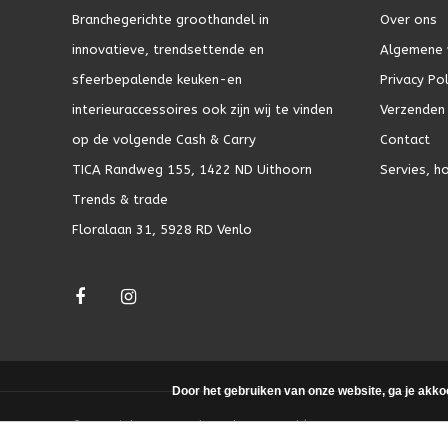
Branchegerichte groothandel in
Over ons
innovatieve, trendsettende en
Algemene 
sfeerbepalende keuken-en
Privacy Pol
interieuraccessoires ook zijn wij te vinden
Verzenden 
op de volgende Cash & Carry
Contact
TICA Randweg 155, 1422 ND Uithoorn
Servies, h
Trends & trade
Floralaan 31, 5928 RD Venlo
Door het gebruiken van onze website, ga je akko
© Copyright 2026 - Theme by
DMWS.nl
|