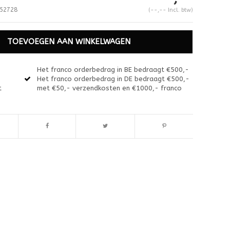
52728
(--,-- Incl. btw)
TOEVOEGEN AAN WINKELWAGEN
Het franco orderbedrag in BE bedraagt €500,-
Het franco orderbedrag in DE bedraagt €500,-
t
met €50,- verzendkosten en €1000,- franco
Afbeelding vergroten