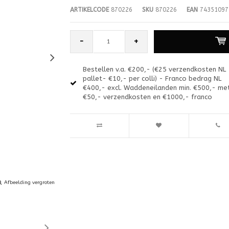
ARTIKELCODE
870226
SKU
870226
EAN
74351097
-
+
Bestellen v.a. €200,- (€25 verzendkosten NL
pallet- €10,- per colli) - Franco bedrag NL
€400,- excl. Waddeneilanden min. €500,- me
€50,- verzendkosten en €1000,- franco
Afbeelding vergroten