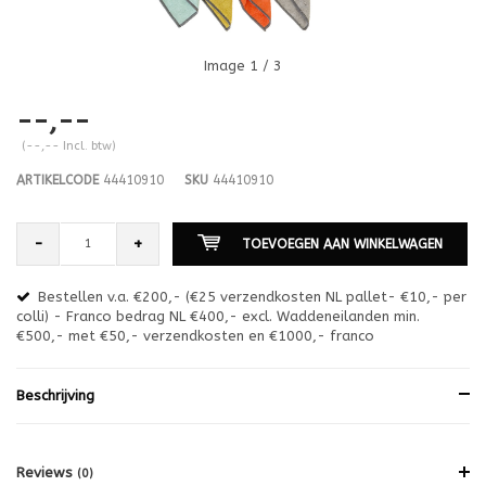
Image
1
/ 3
--,--
(--,-- Incl. btw)
ARTIKELCODE
44410910
SKU
44410910
-
+
TOEVOEGEN AAN WINKELWAGEN
Bestellen v.a. €200,- (€25 verzendkosten NL pallet- €10,- per
en
colli) - Franco bedrag NL €400,- excl. Waddeneilanden min.
or
€500,- met €50,- verzendkosten en €1000,- franco
€1
Beschrijving
Reviews
(0)