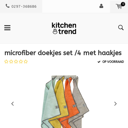
0
0297-368686
microfiber doekjes set /4 met haakjes
OP VOORRAAD