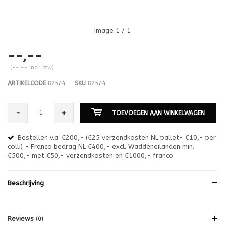
Image
1
/ 1
--,--
(--,-- Incl. btw)
ARTIKELCODE
82574
SKU
82574
-
+
TOEVOEGEN AAN WINKELWAGEN
Bestellen v.a. €200,- (€25 verzendkosten NL pallet- €10,- per
en
colli) - Franco bedrag NL €400,- excl. Waddeneilanden min.
or
€500,- met €50,- verzendkosten en €1000,- franco
€1
Beschrijving
Reviews
(0)