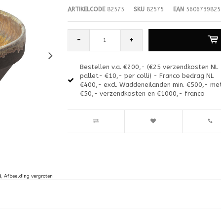
ARTIKELCODE
82575
SKU
82575
EAN
5606739825
-
+
Bestellen v.a. €200,- (€25 verzendkosten NL
pallet- €10,- per colli) - Franco bedrag NL
€400,- excl. Waddeneilanden min. €500,- me
€50,- verzendkosten en €1000,- franco
Afbeelding vergroten