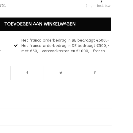
751
(--,-- Incl. btw)
TOEVOEGEN AAN WINKELWAGEN
Het franco orderbedrag in BE bedraagt €500,-
Het franco orderbedrag in DE bedraagt €500,-
t
met €50,- verzendkosten en €1000,- franco