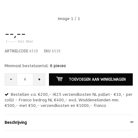
Image
1
/ 1
--,--
(--,-- Incl. btw)
ARTIKELCODE
6519
SKU
6519
Minimaal bestelaantal:
6 pieces
-
+
TOEVOEGEN AAN WINKELWAGEN
Bestellen v.a. €200,- (€25 verzendkosten NL pallet- €10,- per
en
colli) - Franco bedrag NL €400,- excl. Waddeneilanden min.
or
€500,- met €50,- verzendkosten en €1000,- franco
€1
Beschrijving