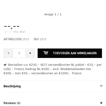
Image
1
/ 1
--,--
(--,-- Incl. btw)
ARTIKELCODE
2913
SKU
2913
-
+
TOEVOEGEN AAN WINKELWAGEN
Bestellen v.a. €200,- (€25 verzendkosten NL pallet- €10,- per
en
colli) - Franco bedrag NL €400,- excl. Waddeneilanden min.
or
€500,- met €50,- verzendkosten en €1000,- franco
€1
Beschrijving
Reviews
(0)