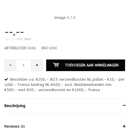
Image
1
/ 2
--,--
(--,-- Incl. btw)
ARTIKELCODE
8088
SKU
8088
-
+
TOEVOEGEN AAN WINKELWAGEN
Bestellen v.a. €200,- (€25 verzendkosten NL pallet- €10,- per
en
colli) - Franco bedrag NL €400,- excl. Waddeneilanden min.
or
€500,- met €50,- verzendkosten en €1000,- franco
€1
Beschrijving
Reviews
(0)