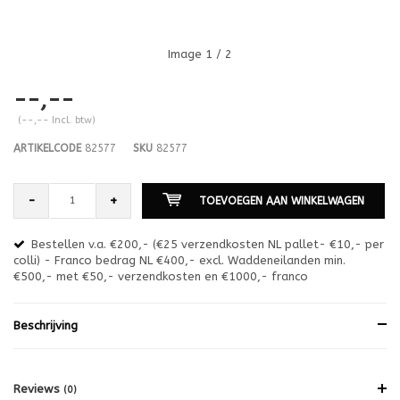
Image
1
/ 2
--,--
(--,-- Incl. btw)
ARTIKELCODE
82577
SKU
82577
-
+
TOEVOEGEN AAN WINKELWAGEN
Bestellen v.a. €200,- (€25 verzendkosten NL pallet- €10,- per
en
colli) - Franco bedrag NL €400,- excl. Waddeneilanden min.
or
€500,- met €50,- verzendkosten en €1000,- franco
€1
Beschrijving
Reviews
(0)