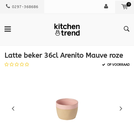
0
0297-368686
Latte beker 36cl Arenito Mauve roze
OP VOORRAAD