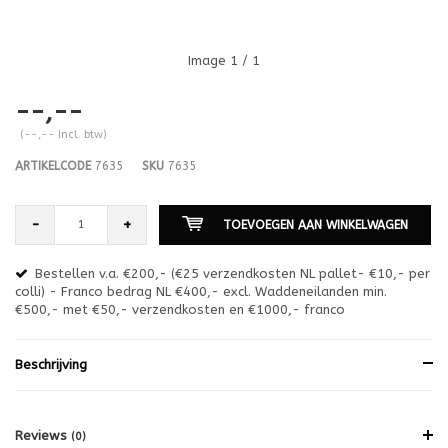
Image
1
/ 1
--,--
(--,-- Incl. btw)
ARTIKELCODE
7635
SKU
7635
-
+
TOEVOEGEN AAN WINKELWAGEN
Bestellen v.a. €200,- (€25 verzendkosten NL pallet- €10,- per
en
colli) - Franco bedrag NL €400,- excl. Waddeneilanden min.
or
€500,- met €50,- verzendkosten en €1000,- franco
€1
Beschrijving
Reviews
(0)