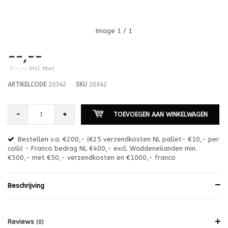
Image
1
/ 1
--,--
(--,-- Incl. btw)
ARTIKELCODE
20342
SKU
20342
-
+
TOEVOEGEN AAN WINKELWAGEN
Bestellen v.a. €200,- (€25 verzendkosten NL pallet- €10,- per
en
colli) - Franco bedrag NL €400,- excl. Waddeneilanden min.
or
€500,- met €50,- verzendkosten en €1000,- franco
€1
Beschrijving
Reviews
(0)