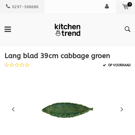
0
0297-368686
Lang blad 39cm cabbage groen
OP VOORRAAD