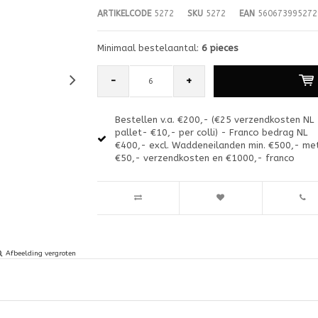
ARTIKELCODE
5272
SKU
5272
EAN
560673995272
Minimaal bestelaantal:
6 pieces
-
+
Bestellen v.a. €200,- (€25 verzendkosten NL
pallet- €10,- per colli) - Franco bedrag NL
€400,- excl. Waddeneilanden min. €500,- me
€50,- verzendkosten en €1000,- franco
Afbeelding vergroten