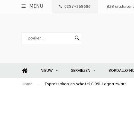
MENU
0297-368686
B2B uitsluiten
NIEUW
SERVIEZEN
BORDALLO H
Home
Espressokop en schotel 0.09L Lagoa zwart