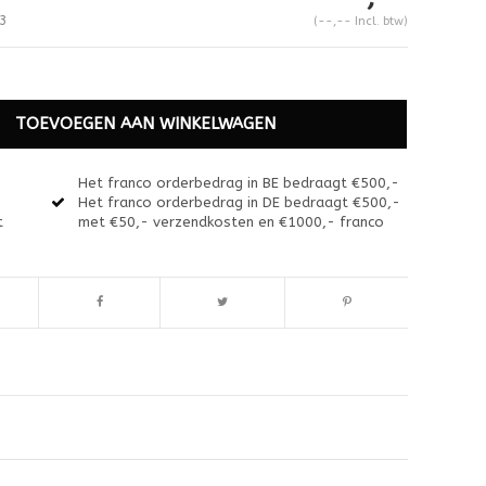
3
(--,-- Incl. btw)
TOEVOEGEN AAN WINKELWAGEN
Het franco orderbedrag in BE bedraagt €500,-
Het franco orderbedrag in DE bedraagt €500,-
t
met €50,- verzendkosten en €1000,- franco