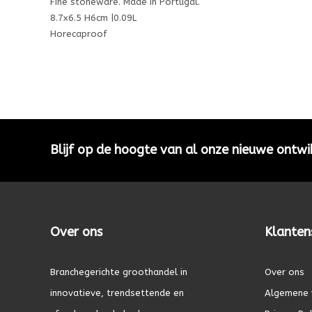
Fine stoneware. Made in Portugal.
8.7x6.5 H6cm |0.09L
Horecaproof
Blijf op de hoogte van al onze nieuwe ontwi
Over ons
Klanten
Branchegerichte groothandel in
Over ons
innovatieve, trendsettende en
Algemene 