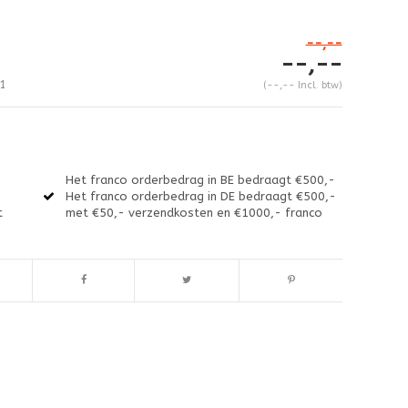
--,--
--,--
1
(--,-- Incl. btw)
Het franco orderbedrag in BE bedraagt €500,-
Het franco orderbedrag in DE bedraagt €500,-
t
met €50,- verzendkosten en €1000,- franco
Afbeelding vergroten