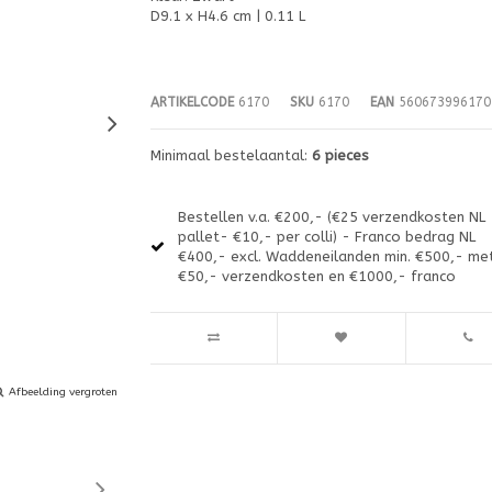
D9.1 x H4.6 cm | 0.11 L
ARTIKELCODE
6170
SKU
6170
EAN
560673996170
Minimaal bestelaantal:
6 pieces
Bestellen v.a. €200,- (€25 verzendkosten NL
pallet- €10,- per colli) - Franco bedrag NL
€400,- excl. Waddeneilanden min. €500,- me
€50,- verzendkosten en €1000,- franco
Afbeelding vergroten