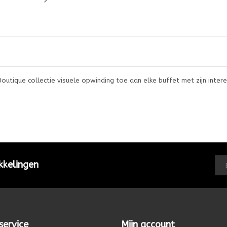
ique collectie visuele opwinding toe aan elke buffet met zijn interes
kkelingen
service
Mijn account