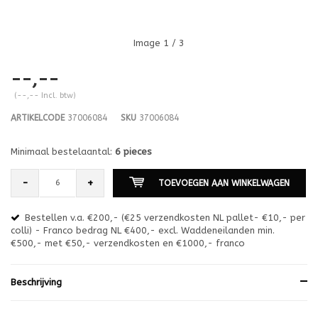
Image
1
/ 3
--,--
(--,-- Incl. btw)
ARTIKELCODE
37006084
SKU
37006084
Minimaal bestelaantal:
6 pieces
-
+
TOEVOEGEN AAN WINKELWAGEN
Bestellen v.a. €200,- (€25 verzendkosten NL pallet- €10,- per
en
colli) - Franco bedrag NL €400,- excl. Waddeneilanden min.
or
€500,- met €50,- verzendkosten en €1000,- franco
€1
Beschrijving