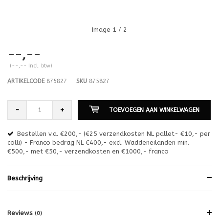
Image
1
/ 2
--,--
(--,-- Incl. btw)
ARTIKELCODE
875827
SKU
875827
-
+
TOEVOEGEN AAN WINKELWAGEN
Bestellen v.a. €200,- (€25 verzendkosten NL pallet- €10,- per
en
colli) - Franco bedrag NL €400,- excl. Waddeneilanden min.
or
€500,- met €50,- verzendkosten en €1000,- franco
€1
Beschrijving
Reviews
(0)