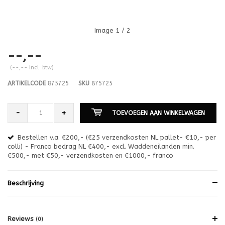
Image
1
/ 2
--,--
(--,-- Incl. btw)
ARTIKELCODE
875725
SKU
875725
-
+
TOEVOEGEN AAN WINKELWAGEN
Bestellen v.a. €200,- (€25 verzendkosten NL pallet- €10,- per
en
colli) - Franco bedrag NL €400,- excl. Waddeneilanden min.
or
€500,- met €50,- verzendkosten en €1000,- franco
€1
Beschrijving
Reviews
(0)