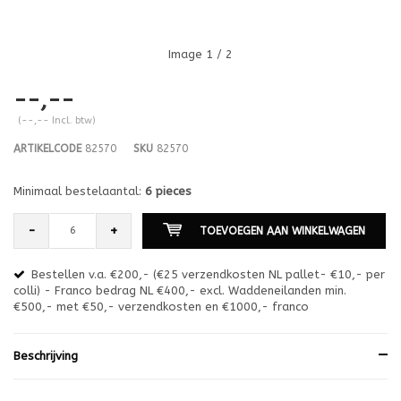
Image
1
/ 2
--,--
(--,-- Incl. btw)
ARTIKELCODE
82570
SKU
82570
Minimaal bestelaantal:
6 pieces
-
+
TOEVOEGEN AAN WINKELWAGEN
Bestellen v.a. €200,- (€25 verzendkosten NL pallet- €10,- per
en
colli) - Franco bedrag NL €400,- excl. Waddeneilanden min.
or
€500,- met €50,- verzendkosten en €1000,- franco
€1
Beschrijving