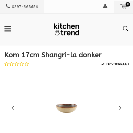
0
0297-368686
Kom 17cm Shangri-la donker
OP VOORRAAD