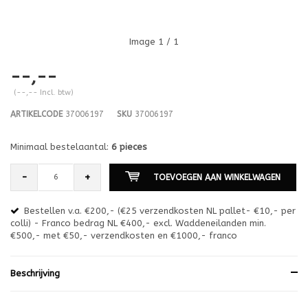
Image
1
/ 1
--,--
(--,-- Incl. btw)
ARTIKELCODE
37006197
SKU
37006197
Minimaal bestelaantal:
6 pieces
-
+
TOEVOEGEN AAN WINKELWAGEN
Bestellen v.a. €200,- (€25 verzendkosten NL pallet- €10,- per
en
colli) - Franco bedrag NL €400,- excl. Waddeneilanden min.
or
€500,- met €50,- verzendkosten en €1000,- franco
€1
Beschrijving