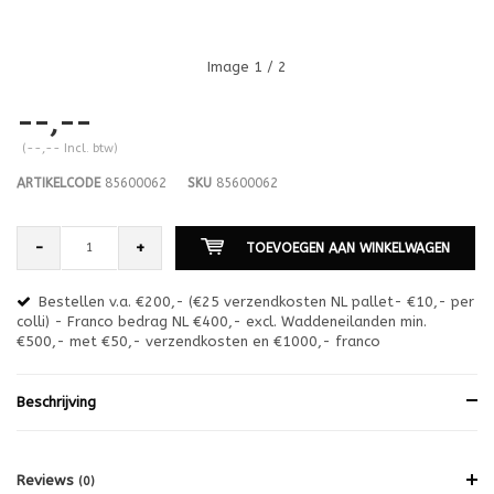
Image
1
/ 2
--,--
(--,-- Incl. btw)
ARTIKELCODE
85600062
SKU
85600062
-
+
TOEVOEGEN AAN WINKELWAGEN
Bestellen v.a. €200,- (€25 verzendkosten NL pallet- €10,- per
en
colli) - Franco bedrag NL €400,- excl. Waddeneilanden min.
or
€500,- met €50,- verzendkosten en €1000,- franco
€1
Beschrijving
Reviews
(0)