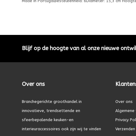
Made in PortugalBesteleenheid: 6Diameter: 15,3 cm Hoogte
Blijf op de hoogte van al onze nieuwe ontwi
Over ons
Klanten
Branchegerichte groothandel in
Over ons
innovatieve, trendsettende en
Algemene 
sfeerbepalende keuken-en
Privacy Pol
interieuraccessoires ook zijn wij te vinden
Verzenden 