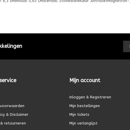
: 6,3 cmInhoud: 0,63 LMateriaal: StonewareKleur: AntracietMagnetron-
kkelingen
service
Mijn account
Inloggen & Registreren
voorwaarden
Mijn bestellingen
icy & Disclaimer
Mijn tickets
& retourneren
Mijn verlanglijst