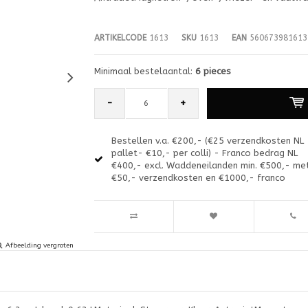
ARTIKELCODE
1613
SKU
1613
EAN
560673981613
Minimaal bestelaantal:
6 pieces
-
+
Bestellen v.a. €200,- (€25 verzendkosten NL
pallet- €10,- per colli) - Franco bedrag NL
€400,- excl. Waddeneilanden min. €500,- me
€50,- verzendkosten en €1000,- franco
Afbeelding vergroten