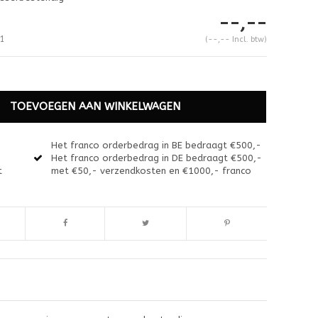
--,--
1
(--,-- Incl. btw)
TOEVOEGEN AAN WINKELWAGEN
Het franco orderbedrag in BE bedraagt €500,-
Het franco orderbedrag in DE bedraagt €500,-
t
met €50,- verzendkosten en €1000,- franco