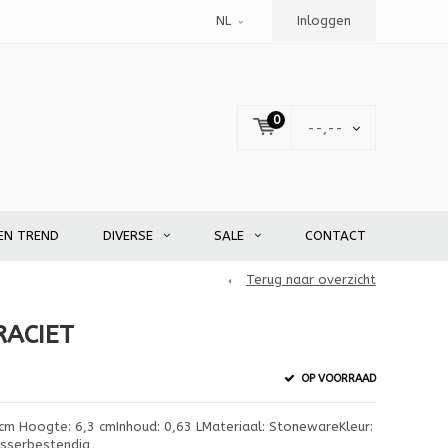
NL
Inloggen
0
--,--
EN TREND
DIVERSE
SALE
CONTACT
Terug naar overzicht
RACIET
OP VOORRAAD
cm Hoogte: 6,3 cmInhoud: 0,63 LMateriaal: StonewareKleur:
asserbestendig