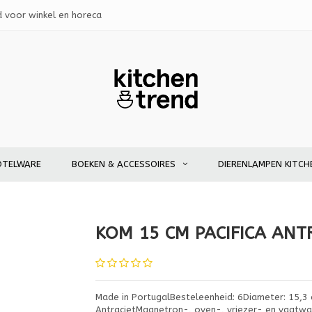
d voor winkel en horeca
OTELWARE
BOEKEN & ACCESSOIRES
DIERENLAMPEN KITCH
KOM 15 CM PACIFICA ANT
Made in PortugalBesteleenheid: 6Diameter: 15,3 
AntracietMagnetron-, oven-, vriezer- en vaatw