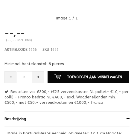
Image
1
/ 1
--,--
(--,-- Incl. btw)
ARTIKELCODE
1656
SKU
1656
Minimaal bestelaantal:
6 pieces
-
+
TOEVOEGEN AAN WINKELWAGEN
Bestellen v.a. €200,- (€25 verzendkosten NL pallet- €10,- per
en
colli) - Franco bedrag NL €400,- excl. Waddeneilanden min.
or
€500,- met €50,- verzendkosten en €1000,- franco
€1
Beschrijving
Made in PortugalBesteleenheid: 6Diameter: 12,1 cm Hoogte: