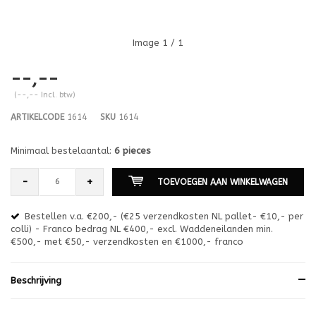
Image
1
/ 1
--,--
(--,-- Incl. btw)
ARTIKELCODE
1614
SKU
1614
Minimaal bestelaantal:
6 pieces
-
+
TOEVOEGEN AAN WINKELWAGEN
Bestellen v.a. €200,- (€25 verzendkosten NL pallet- €10,- per
en
colli) - Franco bedrag NL €400,- excl. Waddeneilanden min.
or
€500,- met €50,- verzendkosten en €1000,- franco
€1
Beschrijving