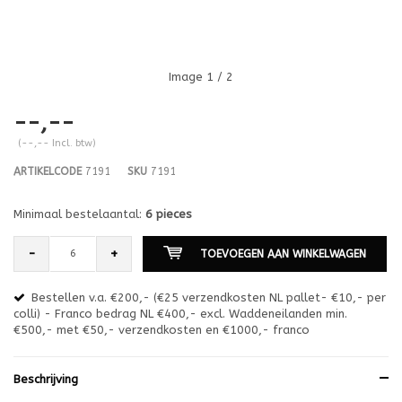
Image
1
/ 2
--,--
(--,-- Incl. btw)
ARTIKELCODE
7191
SKU
7191
Minimaal bestelaantal:
6 pieces
-
+
TOEVOEGEN AAN WINKELWAGEN
Bestellen v.a. €200,- (€25 verzendkosten NL pallet- €10,- per
en
colli) - Franco bedrag NL €400,- excl. Waddeneilanden min.
or
€500,- met €50,- verzendkosten en €1000,- franco
€1
Beschrijving